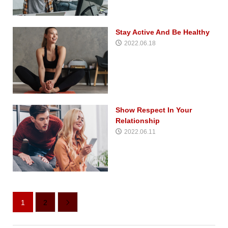
Stay Active And Be Healthy
2022.06.18
Show Respect In Your
Relationship
2022.06.11
1
2
