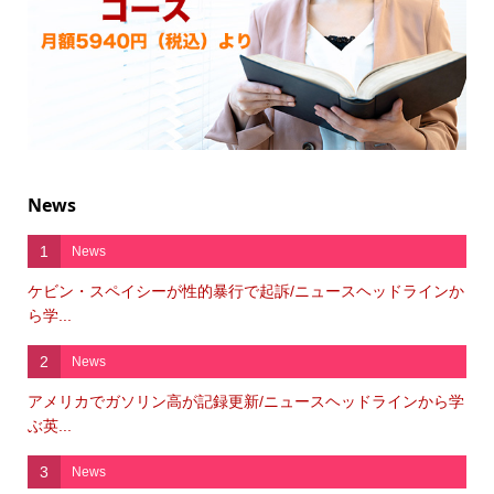
News
1
News
ケビン・スペイシーが性的暴行で起訴/ニュースヘッドラインか
ら学...
2
News
アメリカでガソリン高が記録更新/ニュースヘッドラインから学
ぶ英...
3
News