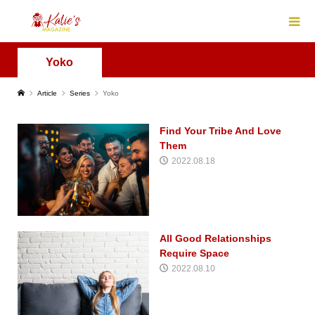
Yoko
Article
Series
Yoko
Find Your Tribe And Love
Them
2022.08.18
All Good Relationships
Require Space
2022.08.10