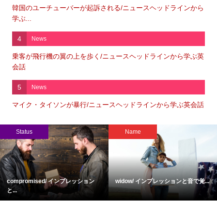
韓国のユーチューバーが起訴される/ニュースヘッドラインから
学ぶ...
4
News
乗客が飛行機の翼の上を歩く/ニュースヘッドラインから学ぶ英
会話
5
News
マイク・タイソンが暴行/ニュースヘッドラインから学ぶ英会話
Status
Name
compromised/ インプレッション
widow/ インプレッションと音で覚...
と...