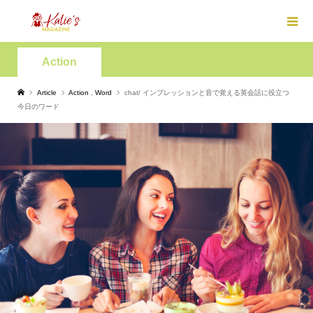
Action
Article
Action
,
Word
chat/ インプレッションと音で覚える英会話に役立つ
今日のワード