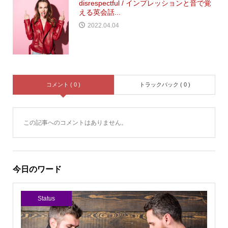
disrespectful / インプレッションと音で覚
える英会話...
2022.04.04
コメント ( 0 )
トラックバック ( 0 )
この記事へのコメントはありません。
今日のワード
Status