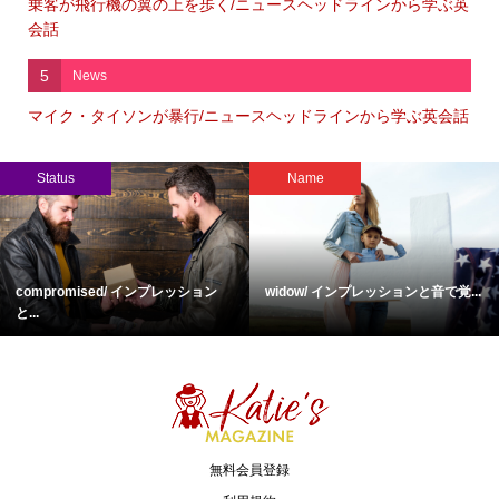
乗客が飛行機の翼の上を歩く/ニュースヘッドラインから学ぶ英
会話
5
News
マイク・タイソンが暴行/ニュースヘッドラインから学ぶ英会話
Status
Name
compromised/ インプレッション
widow/ インプレッションと音で覚...
と...
無料会員登録