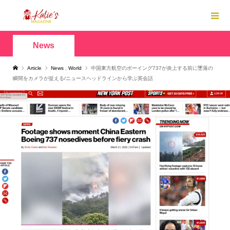
News
Article
News
,
World
中国東方航空のボーイング737が炎上する前に墜落の
瞬間をカメラが捉える/ニュースヘッドラインから学ぶ英会話